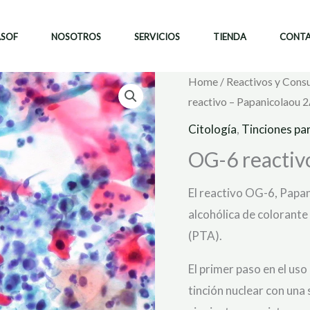
ASOF
NOSOTROS
SERVICIOS
TIENDA
CONT
Home
/
Reactivos y Cons
reactivo – Papanicolaou 2
Citología
,
Tinciones pa
OG-6 reactiv
El reactivo OG-6, Papan
alcohólica de colorante
(PTA).
El primer paso en el uso
tinción nuclear con una 