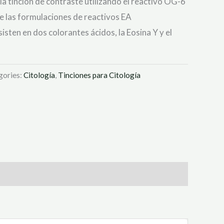
la tinción de contraste utilizando el reactivo OG-6
 las formulaciones de reactivos EA
sten en dos colorantes ácidos, la Eosina Y y el
gories:
Citología
,
Tinciones para Citología