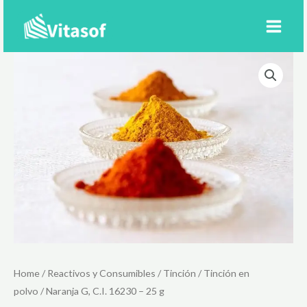
Ir
al
contenido
Home
/
Reactivos y Consumibles
/
Tinción
/
Tinción en
polvo
/ Naranja G, C.I. 16230 – 25 g