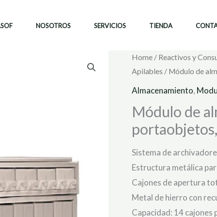
ASOF
NOSOTROS
SERVICIOS
TIENDA
CONT
Home
/
Reactivos y Cons
Apilables
/ Módulo de alm
Almacenamiento
,
Modul
Módulo de al
portaobjetos,
Sistema de archivadore
Estructura metálica par
Cajones de apertura to
Metal de hierro con rec
Capacidad: 14 cajones 