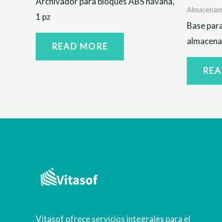
Archivador para bloques ABS havana,
Almacenam
1 pz
Base par
almacena
READ MORE
REA
Vitasof ofrece servicios integrales para el