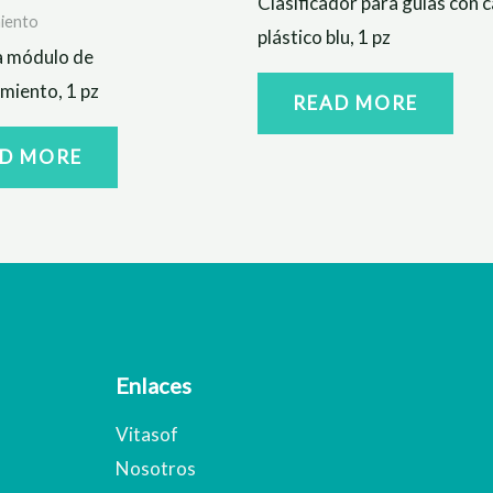
Clasificador para guías con 
iento
plástico blu, 1 pz
a módulo de
miento, 1 pz
READ MORE
D MORE
Enlaces
Vitasof
Nosotros