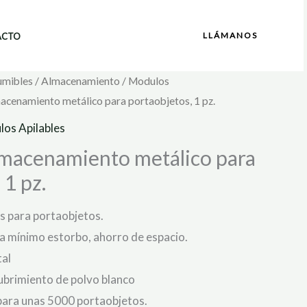
LLÁMANOS
ACTO
umibles
/
Almacenamiento
/
Modulos
acenamiento metálico para portaobjetos, 1 pz.
os Apilables
macenamiento metálico para
 1 pz.
s para portaobjetos.
a mínimo estorbo, ahorro de espacio.
tal
ubrimiento de polvo blanco
para unas 5000 portaobjetos.