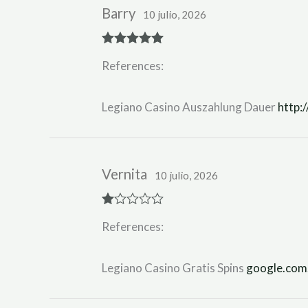
Barry
10 julio, 2026
Rated
5
out
References:
of 5
Legiano Casino Auszahlung Dauer
http:
Vernita
10 julio, 2026
R
References:
at
ed
1
ou
Legiano Casino Gratis Spins
google.com
t
of
5