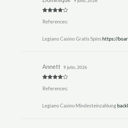
9 julio, 2026
Rated
4
References:
out of 5
Legiano Casino Gratis Spins
https://boar
Annett
9 julio, 2026
Rated
4
References:
out of 5
Legiano Casino Mindesteinzahlung
back