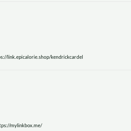
s://link.epicalorie.shop/kendrickcardel
tps://mylinkbox.me/