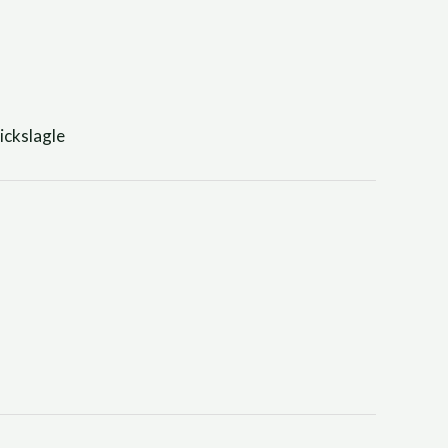
ickslagle