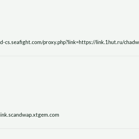
d-cs.seafight.com/proxy.php?link=https://link.1hut.ru/chadw
link.scandwap.xtgem.com