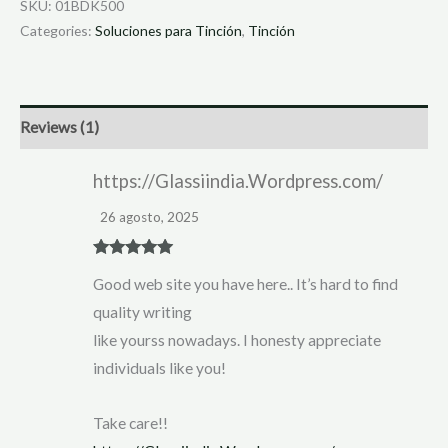
SKU:
01BDK500
Categories:
Soluciones para Tinción
,
Tinción
Reviews (1)
https://Glassiindia.Wordpress.com/
26 agosto, 2025
Rated
5
out
Good web site you have here.. It’s hard to find
of 5
quality writing
like yourss nowadays. I honesty appreciate
individuals like you!
Take care!!