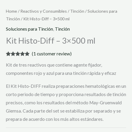
Home
/
Reactivos y Consumibles
/
Tinción
/
Soluciones para
Tinción
/ Kit Histo-Diff – 3×500 ml
Soluciones para Tinción
,
Tinción
Kit Histo-Diff – 3×500 ml
(
1
customer review)
Rated
1
5.00
Kit de tres reactivos que contiene agente fijador,
out of 5
based on
componentes rojo y azul para una tinción rápida y eficaz
customer
rating
El Kit Histo-DIFF realiza preparaciones hematológicas en un
corto periodo de tiempo y proporciona resultados de tinción
precisos, como los resultados del método May-Gruenwald
Giemsa. Cada parte del set se estabiliza por separado y se
prepara de acuerdo con los más altos estándares.