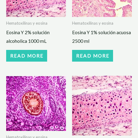
Hematoxilinas y eosina
Hematoxilinas y eosina
Eosina Y 2% solución
Eosina Y 1% solución acuosa
alcoholica 1000 mL
2500 ml
READ MORE
READ MORE
Hematoxilinas y eosina