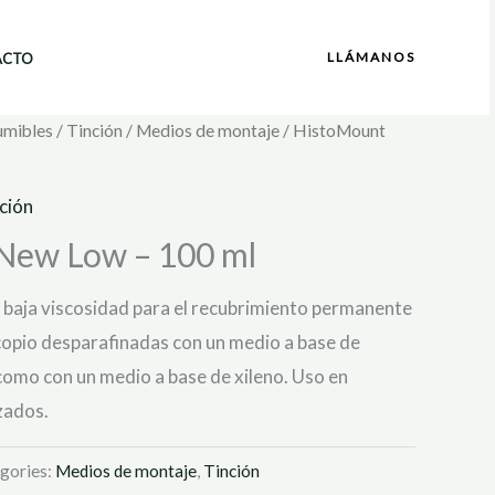
LLÁMANOS
ACTO
umibles
/
Tinción
/
Medios de montaje
/ HistoMount
ción
New Low – 100 ml
 baja viscosidad para el recubrimiento permanente
opio desparafinadas con un medio a base de
 como con un medio a base de xileno. Uso en
zados.
gories:
Medios de montaje
,
Tinción