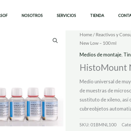
ASOF
NOSOTROS
SERVICIOS
TIENDA
CONT
Home
/
Reactivos y Cons
New Low – 100 ml
Medios de montaje
,
Tin
HistoMount 
Medio universal de muy
de muestras de microsc
sustituto de xileno, así
cubreobjetos automati
SKU:
01BMNL100
Cate