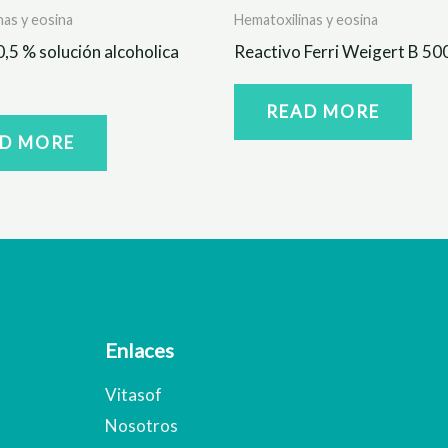
nas y eosina
Hematoxilinas y eosina
0,5 % solución alcoholica
Reactivo Ferri Weigert B 50
READ MORE
D MORE
Enlaces
Vitasof
Nosotros