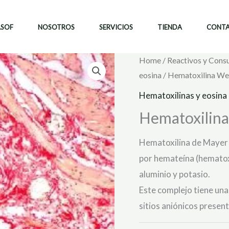
ASOF
NOSOTROS
SERVICIOS
TIENDA
CONT
Home
/
Reactivos y Cons
eosina
/ Hematoxilina We
Hematoxilinas y eosina
Hematoxilina
Hematoxilina de Mayer 
por hemateína (hematox
aluminio y potasio.
Este complejo tiene una 
sitios aniónicos present