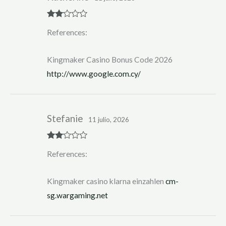
Rate
References:
d
2
out
of 5
Kingmaker Casino Bonus Code 2026
http://www.google.com.cy/
Stefanie
11 julio, 2026
Rate
References:
d
2
out
of 5
Kingmaker casino klarna einzahlen
cm-
sg.wargaming.net