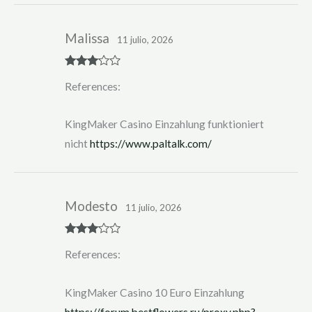
Malissa
11 julio, 2026
Rated
3
References:
out of 5
KingMaker Casino Einzahlung funktioniert
nicht
https://www.paltalk.com/
Modesto
11 julio, 2026
Rated
3
References:
out of 5
KingMaker Casino 10 Euro Einzahlung
https://forum.bestflowers.ru/proxy.php?