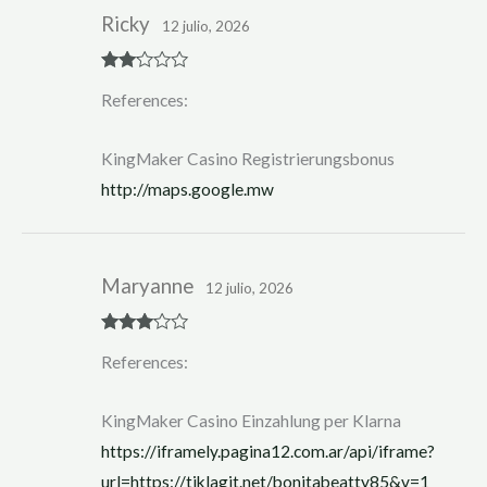
Ricky
12 julio, 2026
Rate
References:
d
2
out
of 5
KingMaker Casino Registrierungsbonus
http://maps.google.mw
Maryanne
12 julio, 2026
Rated
3
References:
out of 5
KingMaker Casino Einzahlung per Klarna
https://iframely.pagina12.com.ar/api/iframe?
url=https://tiklagit.net/bonitabeatty85&v=1