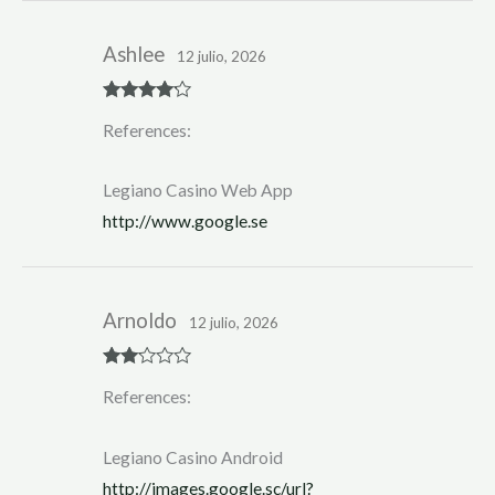
Ashlee
12 julio, 2026
Rated
4
References:
out of 5
Legiano Casino Web App
http://www.google.se
Arnoldo
12 julio, 2026
Rate
References:
d
2
out
of 5
Legiano Casino Android
http://images.google.sc/url?