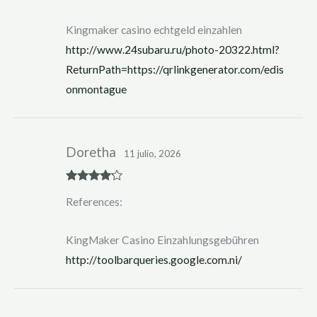
ed
1
ou
Kingmaker casino echtgeld einzahlen
t
of
http://www.24subaru.ru/photo-20322.html?
5
ReturnPath=https://qrlinkgenerator.com/edis
onmontague
Doretha
11 julio, 2026
Rated
4
References:
out of 5
KingMaker Casino Einzahlungsgebühren
http://toolbarqueries.google.com.ni/