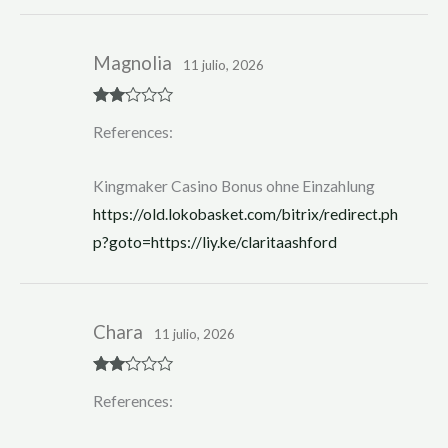
Magnolia
11 julio, 2026
Rate
References:
d
2
out
of 5
Kingmaker Casino Bonus ohne Einzahlung
https://old.lokobasket.com/bitrix/redirect.ph
p?goto=https://liy.ke/claritaashford
Chara
11 julio, 2026
Rate
References:
d
2
out
of 5