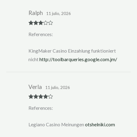
Ralph
11 julio, 2026
Rated
3
References:
out of 5
KingMaker Casino Einzahlung funktioniert
nicht
http://toolbarqueries.google.com.jm/
Verla
11 julio, 2026
Rated
4
References:
out of 5
Legiano Casino Meinungen
otshelniki.com