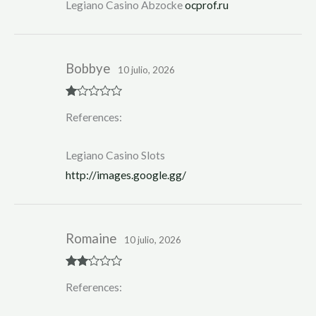
Legiano Casino Abzocke
ocprof.ru
Bobbye
10 julio, 2026
R
References:
at
ed
1
ou
Legiano Casino Slots
t
of
http://images.google.gg/
5
Romaine
10 julio, 2026
Rate
References:
d
2
out
of 5