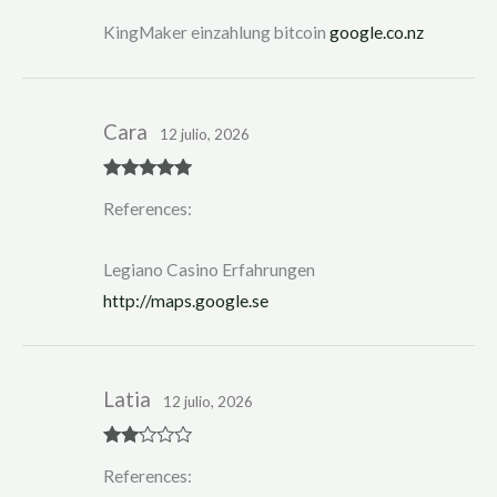
KingMaker einzahlung bitcoin
google.co.nz
Cara
12 julio, 2026
Rated
5
out
References:
of 5
Legiano Casino Erfahrungen
http://maps.google.se
Latia
12 julio, 2026
Rate
References:
d
2
out