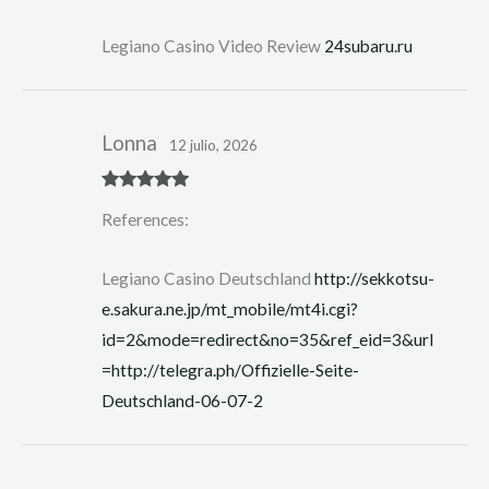
Legiano Casino Video Review
24subaru.ru
Lonna
12 julio, 2026
Rated
5
out
References:
of 5
Legiano Casino Deutschland
http://sekkotsu-
e.sakura.ne.jp/mt_mobile/mt4i.cgi?
id=2&mode=redirect&no=35&ref_eid=3&url
=http://telegra.ph/Offizielle-Seite-
Deutschland-06-07-2