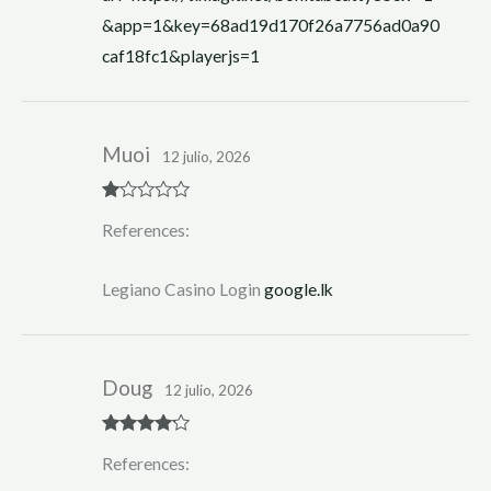
&app=1&key=68ad19d170f26a7756ad0a90
caf18fc1&playerjs=1
Muoi
12 julio, 2026
R
References:
at
ed
1
ou
Legiano Casino Login
google.lk
t
of
5
Doug
12 julio, 2026
Rated
4
References:
out of 5