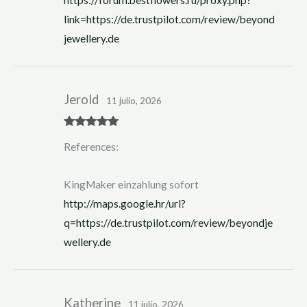
link=https://de.trustpilot.com/review/beyond
jewellery.de
Jerold
11 julio, 2026
Rated
5
out
References:
of 5
KingMaker einzahlung sofort
http://maps.google.hr/url?
q=https://de.trustpilot.com/review/beyondje
wellery.de
Katherine
11 julio, 2026