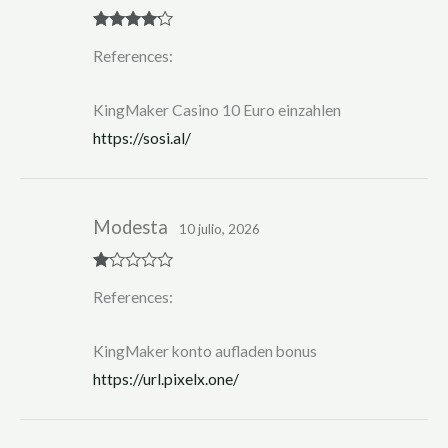
Rated
4
References:
out of 5
KingMaker Casino 10 Euro einzahlen
https://sosi.al/
Modesta
10 julio, 2026
R
References:
at
ed
1
ou
KingMaker konto aufladen bonus
t
of
https://url.pixelx.one/
5