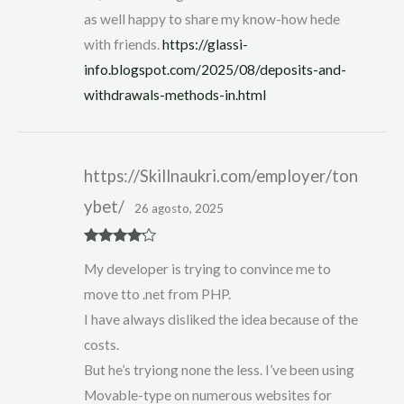
as well happy to share my know-how hede
with friends.
https://glassi-
info.blogspot.com/2025/08/deposits-and-
withdrawals-methods-in.html
https://Skillnaukri.com/employer/ton
ybet/
26 agosto, 2025
Rated
4
My developer is trying to convince me to
out of 5
move tto .net from PHP.
I have always disliked the idea because of the
costs.
But he’s tryiong none the less. I’ve been using
Movable-type on numerous websites for