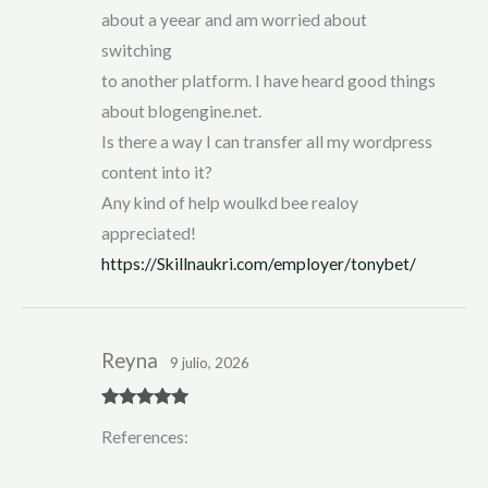
about a yeear and am worried about
switching
to another platform. I have heard good things
about blogengine.net.
Is there a way I can transfer all my wordpress
content into it?
Any kind of help woulkd bee realoy
appreciated!
https://Skillnaukri.com/employer/tonybet/
Reyna
9 julio, 2026
Rated
5
out
References:
of 5