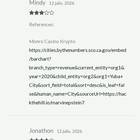
Mindy
12 julio, 2026
Rated
3
References:
out of 5
Monro Casino Krypto
https://cities.bythenumbers.sco.ca.gov/embed
/barchart?
branch_type=revenue&current_entity=org1&
year=2020&child_entity=org2&org1=Yuba+
City&sort_field=total&sort=desc&is_leaf=fal
se&human_name=City&sourceUrl=https://hac
kthehill.io/marvinepstein7
Jonathon
12 julio, 2026