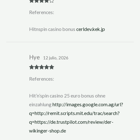
Rated
4
References:
out of 5
Hitnspin casino bonus
cerldev.kek.jp
Hye
12 julio, 2026
Rated
5
out
References:
of 5
Hit’n’spin casino 25 euro bonus ohne
einzahlung
http://images.google.com.ag/url?
q=http://remit.scripts.mit.edu/trac/search?
q=https://de.trustpilot.com/review/der-
wikinger-shop.de