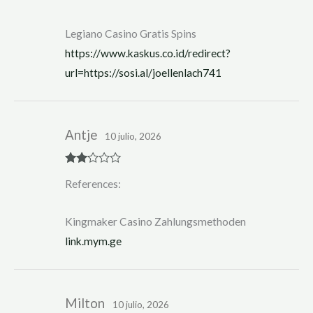
out
of 5
Legiano Casino Gratis Spins
https://www.kaskus.co.id/redirect?
url=https://sosi.al/joellenlach741
Antje
10 julio, 2026
Rate
References:
d
2
out
of 5
Kingmaker Casino Zahlungsmethoden
link.mym.ge
Milton
10 julio, 2026