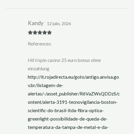
Kandy
12 julio, 2026
Rated
5
out
References:
of 5
Hit’n’spin casino 25 euro bonus ohne
einzahlung
http://it.rojadirecta.eu/goto/antigo.anvisa.go
v.br/listagem-de-
alertas/-/asset_publisher/R6VaZWsQDDzS/c
ontent/alerta-3191-tecnovigilancia-boston-
scientific-do-brasil-ltda-fibra-optica-
greenlight-possibilidade-de-queda-de-
temperatura-da-tampa-de-metal-e-da-