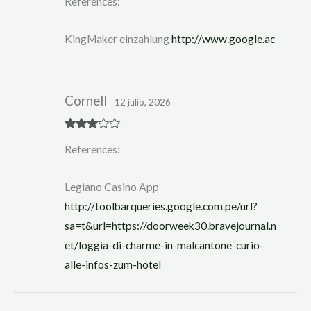
References:
at
ed
1
ou
KingMaker einzahlung
http://www.google.ac
t
of
5
Cornell
12 julio, 2026
Rated
3
References:
out of 5
Legiano Casino App
http://toolbarqueries.google.com.pe/url?
sa=t&url=https://doorweek30.bravejournal.n
et/loggia-di-charme-in-malcantone-curio-
alle-infos-zum-hotel