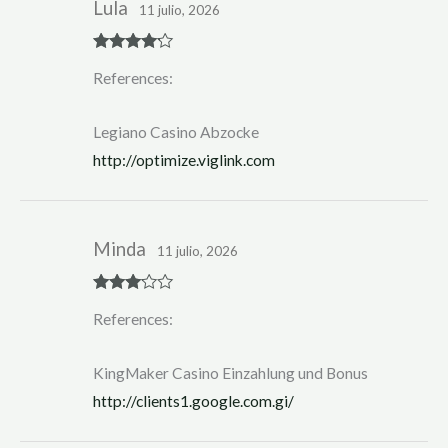
Lula
11 julio, 2026
Rated
4
References:
out of 5
Legiano Casino Abzocke
http://optimize.viglink.com
Minda
11 julio, 2026
Rated
3
References:
out of 5
KingMaker Casino Einzahlung und Bonus
http://clients1.google.com.gi/