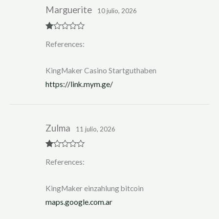
Marguerite
10 julio, 2026
R
References:
at
ed
1
ou
KingMaker Casino Startguthaben
t
of
https://link.mym.ge/
5
Zulma
11 julio, 2026
R
References:
at
ed
1
ou
KingMaker einzahlung bitcoin
t
of
maps.google.com.ar
5