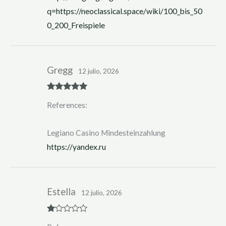
q=https://neoclassical.space/wiki/100_bis_50
0_200_Freispiele
Gregg
12 julio, 2026
Rated
5
out
References:
of 5
Legiano Casino Mindesteinzahlung
https://yandex.ru
Estella
12 julio, 2026
R