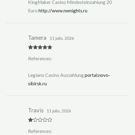
KingMaker Casino Mindesteinzahlung 20
Euro
http://www.nwnights.ru
Tamera
11 julio, 2026
Rated
5
out
References:
of 5
Legiano Casino Auszahlung
portal.novo-
sibirsk.ru
Travis
11 julio, 2026
R
References:
at