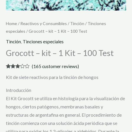
Home
/
Reactivos y Consumibles
/
Tinción
/
Tinciones
especiales
/ Grocott – kit – 1 Kit – 100 Test
Tinción
,
Tinciones especiales
Grocott – kit – 1 Kit – 100 Test
(
165
customer reviews)
Rated
165
Kit de siete reactivos para la tinción de hongos
2.95
out of 5
based
Introducción
on
customer
El Kit Grocott se utiliza en histología para la visualización de
ratings
hongos, ciertos patógenos, membranas basales y
estructuras de argentafina en general. El procedimiento de
tinción comienza con una solución ácida periódica que se
utiliza para oxidar los 1,2-glicoles a aldehídos. Durante la