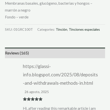
Membranas basales, glucógeno, bacterias y hongos –
marrón a negro
Fondo – verde
SKU:
01GRC100T
Categories:
Tinción
,
Tinciones especiales
Reviews (165)
https://glassi-
info.blogspot.com/2025/08/deposits
-and-withdrawals-methods-in.html
26 agosto, 2025
Rated
5
out
Hi, after reading this remarkable article i am
of 5