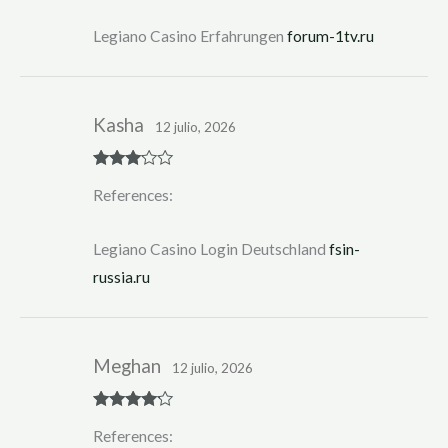
of 5
Legiano Casino Erfahrungen
forum-1tv.ru
Kasha
12 julio, 2026
Rated
3
References:
out of 5
Legiano Casino Login Deutschland
fsin-
russia.ru
Meghan
12 julio, 2026
Rated
4
References:
out of 5