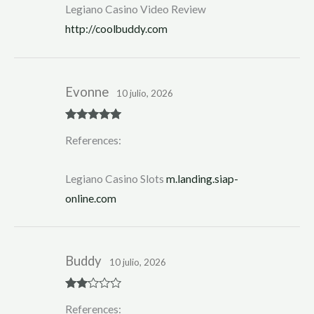
Legiano Casino Video Review
http://coolbuddy.com
Evonne
10 julio, 2026
Rated
5
out
References:
of 5
Legiano Casino Slots
m.landing.siap-
online.com
Buddy
10 julio, 2026
Rate
References:
d
2