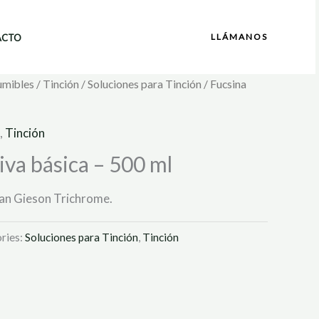
LLÁMANOS
ACTO
umibles
/
Tinción
/
Soluciones para Tinción
/ Fucsina
,
Tinción
iva básica – 500 ml
 Van Gieson Trichrome.
ries:
Soluciones para Tinción
,
Tinción