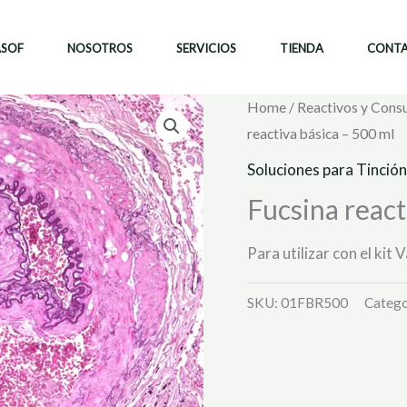
ASOF
NOSOTROS
SERVICIOS
TIENDA
CONT
Home
/
Reactivos y Cons
reactiva básica – 500 ml
Soluciones para Tinción
Fucsina react
Para utilizar con el kit
SKU:
01FBR500
Catego