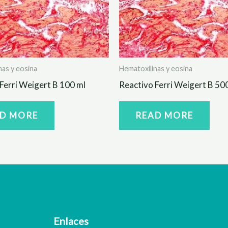
nas y eosina
Hematoxilinas y eosina
Ferri Weigert B 100 ml
Reactivo Ferri Weigert B 50
D MORE
READ MORE
Enlaces