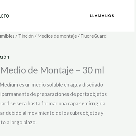
LLÁMANOS
ACTO
umibles
/
Tinción
/
Medios de montaje
/ FluoreGuard
ción
Medio de Montaje – 30 ml
Medium es un medio soluble en agua diseñado
mipermanente de preparaciones de portaobjetos
uard se seca hasta formar una capa semirrígida
ular debido al movimiento de los cubreobjetos y
to a largo plazo.