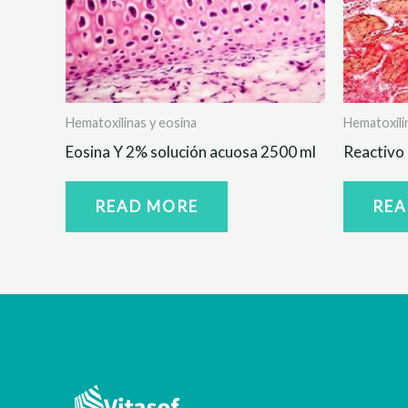
Hematoxilinas y eosina
Hematoxili
Eosina Y 2% solución acuosa 2500 ml
Reactivo 
READ MORE
REA