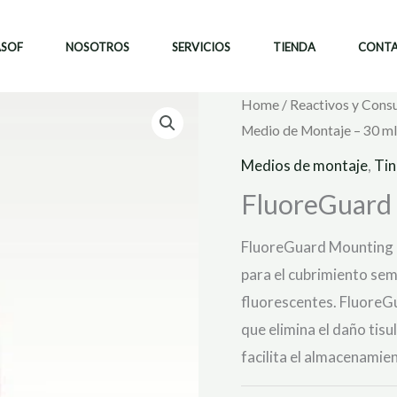
ASOF
NOSOTROS
SERVICIOS
TIENDA
CONT
Home
/
Reactivos y Cons
Medio de Montaje – 30 ml
Medios de montaje
,
Tin
FluoreGuard 
FluoreGuard Mounting 
para el cubrimiento se
fluorescentes. FluoreG
que elimina el daño tis
facilita el almacenamien