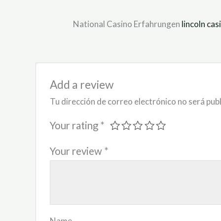
ed
1
ou
National Casino Erfahrungen
lincoln ca
t
of
5
Add a review
Tu dirección de correo electrónico no será pub
Your rating
*
Your review
*
Name