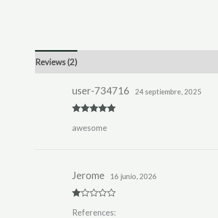
Reviews (2)
user-734716
24 septiembre, 2025
Rated
5
out
awesome
of 5
Jerome
16 junio, 2026
R
References:
at