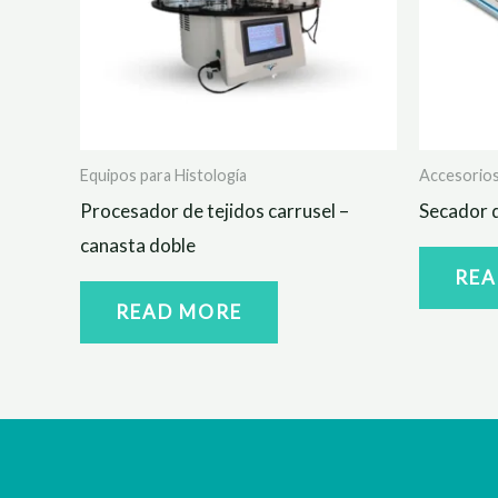
Equipos para Histología
Accesorios
Procesador de tejidos carrusel –
Secador d
canasta doble
REA
READ MORE