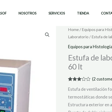
ASOF
NOSOTROS
SERVICIOS
TIENDA
CONT
Home
/
Equipos para His
Laboratorio
/ Estufa de l
Equipos para Histologí
Estufa de lab
60 lt
(
2
custome
Rated
2
Estufa de ventilación fo
3.00
out of 5
termostáticas donde se 
based
on
Estructura exterior en a
customer
ratings