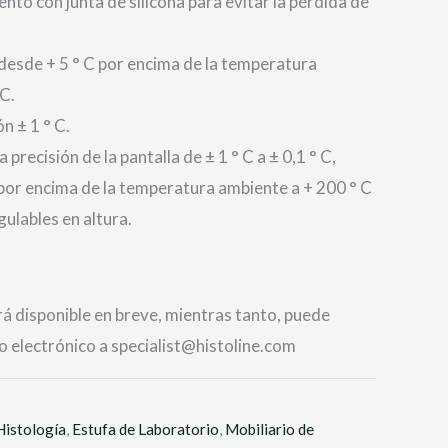
nto con junta de silicona para evitar la pérdida de
esde + 5 ° C por encima de la temperatura
C.
n ± 1 ° C.
 precisión de la pantalla de ± 1 ° C a ± 0,1 ° C,
por encima de la temperatura ambiente a + 200 ° C
ulables en altura.
á disponible en breve, mientras tanto, puede
 electrónico a specialist@histoline.com
Histología
,
Estufa de Laboratorio
,
Mobiliario de