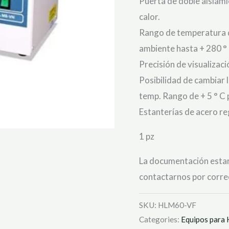
Puerta de doble aislamie
calor.
Rango de temperatura d
ambiente hasta + 280 ° 
Precisión de visualizació
Posibilidad de cambiar la
temp. Rango de + 5 ° C 
Estanterías de acero reg
1 pz
La documentación estar
contactarnos por correo
SKU:
HLM60-VF
Categories:
Equipos para 