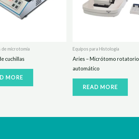
 de microtomía
Equipos para Histología
e cuchillas
Aries – Micrótomo rotatorio
automático
D MORE
READ MORE