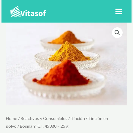
Ir
al
contenido
Home
/
Reactivos y Consumibles
/
Tinción
/
Tinción en
polvo
/ Eosina Y, C.I. 45380 – 25 g