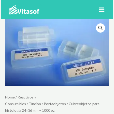
Ir
al
contenido
Home
/
Reactivos y
Consumibles
/
Tinción
/
Portaobjetos
/ Cubreobjetos para
histología 24×36 mm – 1000 pz