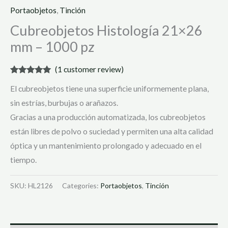
Portaobjetos
,
Tinción
Cubreobjetos Histología 21×26
mm – 1000 pz
(
1
customer review)
Rated
1
5.00
El cubreobjetos tiene una superficie uniformemente plana,
out of 5
based on
sin estrías, burbujas o arañazos.
customer
rating
Gracias a una producción automatizada, los cubreobjetos
están libres de polvo o suciedad y permiten una alta calidad
óptica y un mantenimiento prolongado y adecuado en el
tiempo.
SKU:
HL2126
Categories:
Portaobjetos
,
Tinción