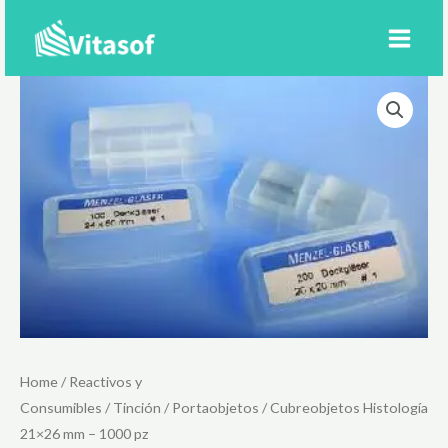
Ir
al
contenido
Home
/
Reactivos y
Consumibles
/
Tinción
/
Portaobjetos
/ Cubreobjetos Histología
21×26 mm – 1000 pz