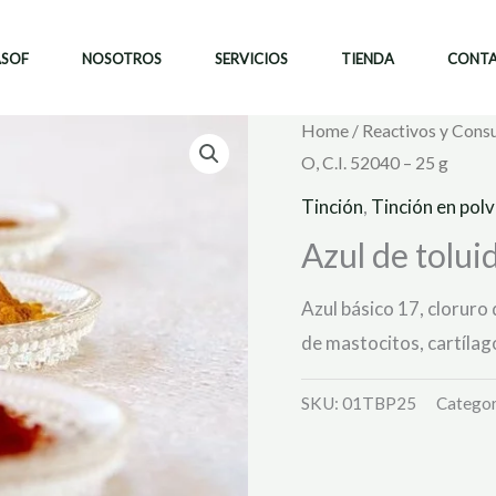
ASOF
NOSOTROS
SERVICIOS
TIENDA
CONT
Home
/
Reactivos y Cons
O, C.I. 52040 – 25 g
Tinción
,
Tinción en pol
Azul de toluid
Azul básico 17, cloruro 
de mastocitos, cartílago
SKU:
01TBP25
Categor