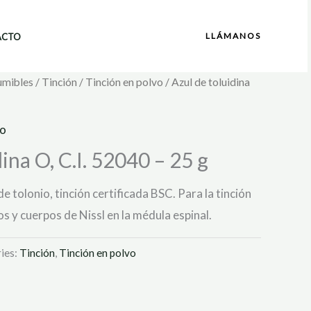
LLÁMANOS
ACTO
umibles
/
Tinción
/
Tinción en polvo
/ Azul de toluidina
vo
ina O, C.I. 52040 – 25 g
de tolonio, tinción certificada BSC. Para la tinción
s y cuerpos de Nissl en la médula espinal.
ies:
Tinción
,
Tinción en polvo