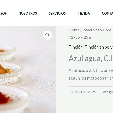
ASOF
NOSOTROS
SERVICIOS
TIENDA
CONT
Home
/
Reactivos y Cons
42755 – 25 g
Tinción
,
Tinción en pol
Azul agua, C.
Azul ácido 22, tinción c
según los métodos tric
SKU:
01WBP25
Catego