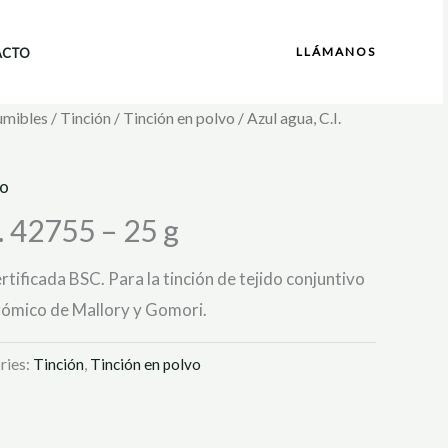
LLÁMANOS
ACTO
umibles
/
Tinción
/
Tinción en polvo
/ Azul agua, C.I.
vo
I. 42755 – 25 g
ertificada BSC. Para la tinción de tejido conjuntivo
rómico de Mallory y Gomori.
ries:
Tinción
,
Tinción en polvo