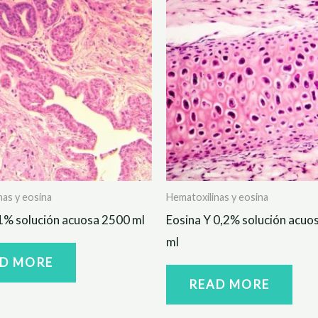
nas y eosina
Hematoxilinas y eosina
1% solución acuosa 2500 ml
Eosina Y 0,2% solución acuo
ml
D MORE
READ MORE