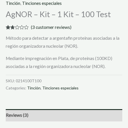
Tinción
,
Tinciones especiales
AgNOR – Kit – 1 Kit – 100 Test
(
3
customer reviews)
Rated
3
Método para detectar a argentafin proteínas asociadas a la
1.67
out
región organizadora nucleolar (NOR).
of 5
based
on
Mediante impregnación en Plata, de proteínas (100KD)
customer
ratings
asociadas a la región organizadora nucleolar (NOR).
SKU:
0214100T100
Categories:
Tinción
,
Tinciones especiales
Reviews (3)