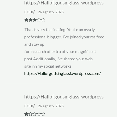
https://Hallofgodsinglassi.wordpress.
com/
26 agosto, 2025
Rated
3
That is very fascinating, You’re an ovsrly
out of 5
professional blogger. I’ve joined your rss feed
and stay up
for in search of extra of your magnificent
post.Additionally, I’ve shared your web
site inn my social networks
https://Hallofgodsinglassi.wordpress.com/
https://Hallofgodsinglassi.wordpress.
com/
26 agosto, 2025