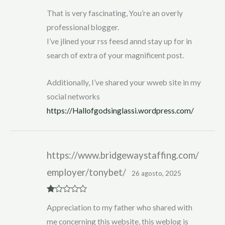
R
That is very fascinating, You’re an overly
at
ed
professional blogger.
1
ou
I’ve jlined your rss feesd annd stay up for in
t
of
search of extra of your magnificent post.
5
Additionally, I’ve shared your wweb site in my
social networks
https://Hallofgodsinglassi.wordpress.com/
https://www.bridgewaystaffing.com/
employer/tonybet/
26 agosto, 2025
R
Appreciation to my father who shared with
at
ed
me concerning this website, this weblog is
1