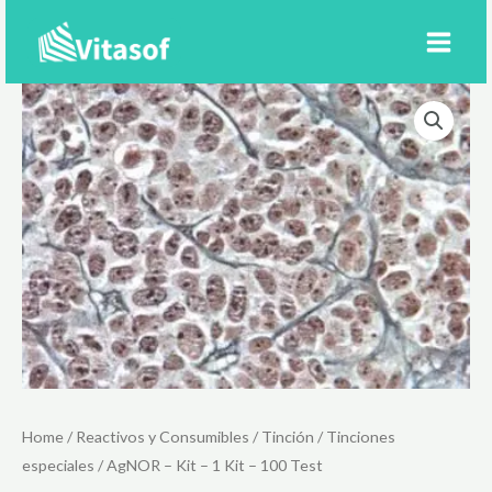
Ir
al
contenido
Home
/
Reactivos y Consumibles
/
Tinción
/
Tinciones
especiales
/ AgNOR – Kit – 1 Kit – 100 Test