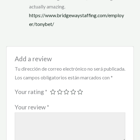
ou
actually amazing.
t
of
https://www.bridgewaystaffing.com/employ
5
er/tonybet/
Add a review
Tu dirección de correo electrónico no será publicada.
Los campos obligatorios están marcados con
*
Your rating
*
Your review
*