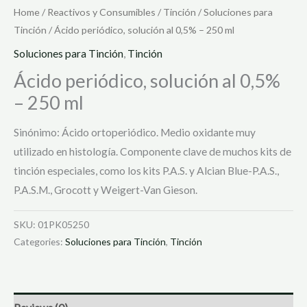
Home
/
Reactivos y Consumibles
/
Tinción
/
Soluciones para
Tinción
/ Ácido periódico, solución al 0,5% – 250 ml
Soluciones para Tinción
,
Tinción
Ácido periódico, solución al 0,5%
– 250 ml
Sinónimo: Ácido ortoperiódico. Medio oxidante muy
utilizado en histología. Componente clave de muchos kits de
tinción especiales, como los kits P.A.S. y Alcian Blue-P.A.S.,
P.A.S.M., Grocott y Weigert-Van Gieson.
SKU:
01PK05250
Categories:
Soluciones para Tinción
,
Tinción