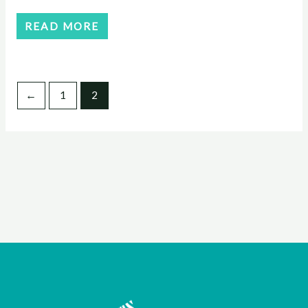
READ MORE
←
1
2