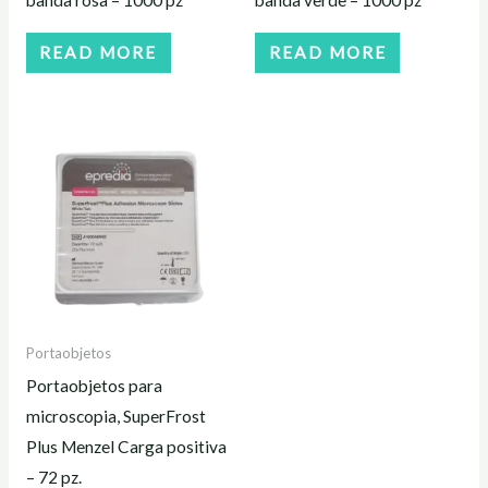
banda rosa – 1000 pz
banda verde – 1000 pz
READ MORE
READ MORE
Portaobjetos
Portaobjetos para
microscopia, SuperFrost
Plus Menzel Carga positiva
– 72 pz.