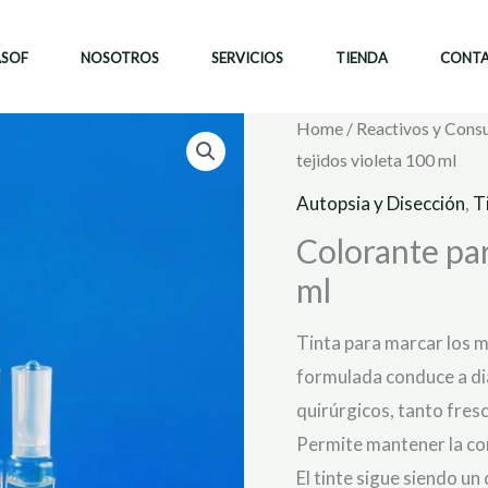
ASOF
NOSOTROS
SERVICIOS
TIENDA
CONT
Home
/
Reactivos y Cons
tejidos violeta 100 ml
Autopsia y Disección
,
T
Colorante par
ml
Tinta para marcar los m
formulada conduce a d
quirúrgicos, tanto fres
Permite mantener la cor
El tinte sigue siendo un