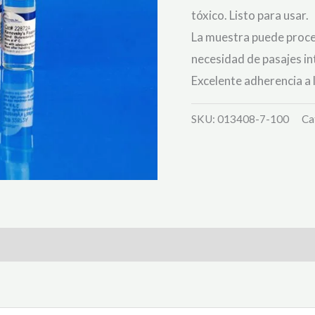
tóxico. Listo para usar.
La muestra puede proce
necesidad de pasajes in
Excelente adherencia a l
SKU:
013408-7-100
Ca