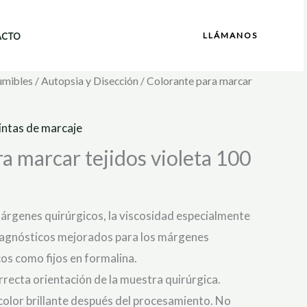
LLÁMANOS
ACTO
umibles
/
Autopsia y Disección
/ Colorante para marcar
intas de marcaje
a marcar tejidos violeta 100
árgenes quirúrgicos, la viscosidad especialmente
iagnósticos mejorados para los márgenes
cos como fijos en formalina.
recta orientación de la muestra quirúrgica.
 color brillante después del procesamiento. No